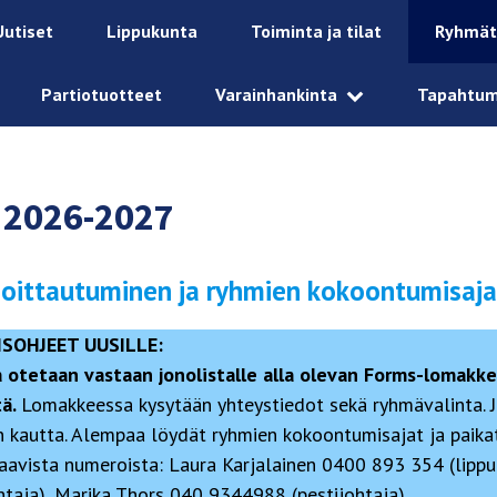
Uutiset
Lippukunta
Toiminta ja tilat
Ryhmät
Partiotuotteet
Varainhankinta
Tapahtu
2026-2027
moittautuminen ja ryhmien kokoontumisaja
SOHJEET UUSILLE:
 otetaan vastaan jonolistalle alla olevan Forms-lomakke
tä.
Lomakkeessa kysytään yhteystiedot sekä ryhmävalinta. 
kautta. Alempaa löydät ryhmien kokoontumisajat ja paika
raavista numeroista: Laura Karjalainen 0400 893 354 (lipp
taja), Marika Thors 040 9344988 (pestijohtaja).