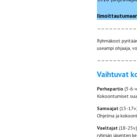
Ilmoittautumaan
——————————
Ryhmäkoot pyritään 
useampi ohjaaja, v
——————————
Vaihtuvat k
Perhepartio
(3-6-v
Kokoontumiset suun
Samoajat
(15-17v.)
Ohjelma ja kokoontu
Vaeltajat
(18-25v.
ryhmän jäsenten ke