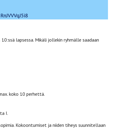
GRnJVVVqJ5i8
10:ssä lapsessa. Mikäli jollekin ryhmälle saadaan
max. koko 10 perhettä.
ta I.
opimia. Kokoontumiset ja niiden tiheys suunnitellaan