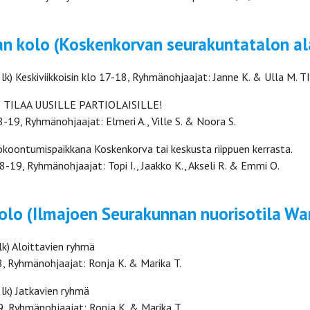
n kolo (Koskenkorvan seurakuntatalon ala
 lk) Keskiviikkoisin klo 17-18, Ryhmänohjaajat: Janne K. & Ulla M
k) TILAA UUSILLE PARTIOLAISILLE!
-19, Ryhmänohjaajat: Elmeri A., Ville S. & Noora S.
okoontumispaikkana Koskenkorva tai keskusta riippuen kerrasta.
18-19, Ryhmänohjaajat: Topi I., Jaakko K., Akseli R. & Emmi O.
olo (Ilmajoen Seurakunnan nuorisotila Wan
lk) Aloittavien ryhmä
8, Ryhmänohjaajat: Ronja K. & Marika T.
lk) Jatkavien ryhmä
9, Ryhmänohjaajat: Ronja K. & Marika T.