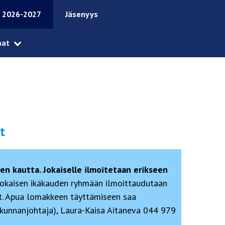
 2026-2027
Jäsenyys
mat
t
en kautta. Jokaiselle ilmoitetaan erikseen
Jokaisen ikäkauden ryhmään ilmoittaudutaan
t. Apua lomakkeen täyttämiseen saa
ukunnanjohtaja), Laura-Kaisa Aitaneva 044 979