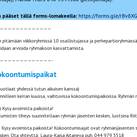
 pääset tällä forms-lomakeella:
https://forms.gle/rBv8X
—————————————
pitämään viikkoryhmissä 10 osallistujassa ja perhepartioryhmässä 
oidaan arvioida ryhmäkoon kasvattamista.
—————————————-
okoontumispaikat
uotiaat yhdessä tutun aikuisen kanssa)
nilleen kerran kuussa, vaihtuvissa kokoontumispaikoissa. Ryhmän 
 Kysy avoimista paikoista!
misten tiheys suunnitellaan ryhmän jäsenten kesken, luotsina Riit
) Kysy avoimista paikoista! Kokoontumisajat ovat ryhmänjäsenten s
sken. Ota yhteyttä: Laura-Kaisa Aitaneva puh. 044 979 3518