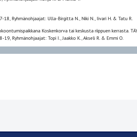
)
17-18, Ryhmänohjaajat: Ulla-Birgitta N., Niki N., Iivari H. & Tatu R.
Kokoontumispaikkana Koskenkorva tai keskusta riippuen kerrasta. 
18-19, Ryhmänohjaajat: Topi I., Jaakko K., Akseli R. & Emmi O.