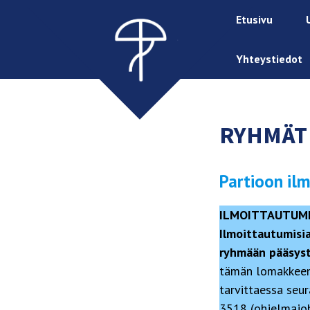
Etusivu
Yhteystiedot
RYHMÄT 
Partioon il
ILMOITTAUTUMI
Ilmoittautumisia
ryhmään pääsys
tämän lomakkeen 
tarvittaessa seu
3518 (ohjelmajoh