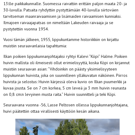
13:lle paikkakunnalle. Suomessa raivattiin erittäin paljon maata 20- ja
30-luvulla. Patsaita ryhdyttiin pystyttämään 40-luvulla siirtoväen
tarvitseman maanraivaamisen ja lisämaiden raivaamisen kunniaksi.
Ilmajoen raivaajapatsas on nimeltään Lakeuden raivaaja ja se
pystytettiin vuonna 1954.
Vuosi tämän jälkeen, 1955, lippukuntamme historiikkiin on kirjattu
muistiin seuraavanlaisia tapahtumia:
Ilkan poikien lippukunnanjohtajaksi ryhtyi Kalevi ”Köpi” Halme. Poikien
huivin mallista oli ilmeisesti ollut erimielisyyttä, koska Köpi on kirjannut
muistiin seuraavan asian: “Vihdoinkin on päästy yksimielisyyteen
lippukunnan huivista, joka on suunnilleen ylläkuvatun näköinen. Piirros
huivista ja selostus: Huivin kärjessä oleva kuvio on Ilkan puumerkki ja
kuvaa jousta. Se on 7 cm korkea, 5 cm leveä ja 3 mm huivin reunasta
on 0,8 cm:n levyinen musta raita.” Huivin suunnitteli ja teki Köpi.
Seuraavana vuonna -56, Lasse Peltosen ollessa lippukunnanjohtajana,
huivi päätettiin ottaa virallisesti käyttöön kesän aikana.