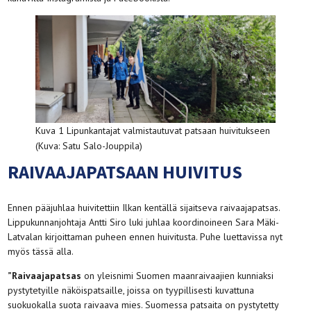
Kuva 1 Lipunkantajat valmistautuvat patsaan huivitukseen
(Kuva: Satu Salo-Jouppila)
RAIVAAJAPATSAAN HUIVITUS
Ennen pääjuhlaa huivitettiin Ilkan kentällä sijaitseva raivaajapatsas.
Lippukunnanjohtaja Antti Siro luki juhlaa koordinoineen Sara Mäki-
Latvalan kirjoittaman puheen ennen huivitusta. Puhe luettavissa nyt
myös tässä alla.
”Raivaajapatsas
on yleisnimi Suomen maanraivaajien kunniaksi
pystytetyille näköispatsaille, joissa on tyypillisesti kuvattuna
suokuokalla suota raivaava mies. Suomessa patsaita on pystytetty