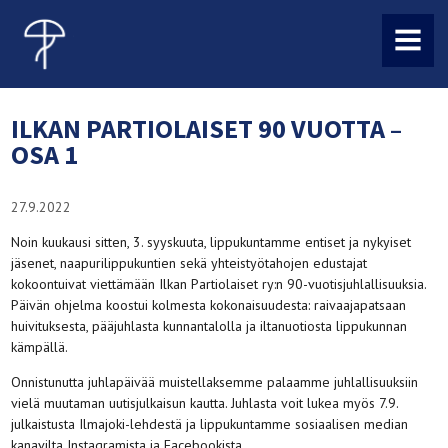
MENU
ILKAN PARTIOLAISET 90 VUOTTA –
OSA 1
27.9.2022
Noin kuukausi sitten, 3. syyskuuta, lippukuntamme entiset ja nykyiset
jäsenet, naapurilippukuntien sekä yhteistyötahojen edustajat
kokoontuivat viettämään Ilkan Partiolaiset ry:n 90-vuotisjuhlallisuuksia.
Päivän ohjelma koostui kolmesta kokonaisuudesta: raivaajapatsaan
huivituksesta, pääjuhlasta kunnantalolla ja iltanuotiosta lippukunnan
kämpällä.
Onnistunutta juhlapäivää muistellaksemme palaamme juhlallisuuksiin
vielä muutaman uutisjulkaisun kautta. Juhlasta voit lukea myös 7.9.
julkaistusta Ilmajoki-lehdestä ja lippukuntamme sosiaalisen median
kanavilta Instagramista ja Facebookista.