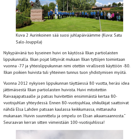
Kuva 2 Aurinkoinen sää suosi juhlapäiväämme (Kuva: Satu
Salo-Jouppila)
Nykypäivänä tuo kyseinen huivi on käytössä Ilkan partiolaisten
lippukunnalla. Ilkan pojat liittyivät mukaan Ilkan tyttöjen toimintaan
vuonna -77 ja yhteislippukunnan nimi otettiin virallisesti käyttöön -80.
Ilkan poikien huivista tuli yhteinen tunnus tuon yhdistymisen myötä.
Vuonna 2012 nykyisen lippukunnan täyttäessä 80 vuotta, heräsi idea
jättimäisestä Ilkan partiolaisten huivista. Huivi mitoitettiin
Raivaajapatsaalle ja patsas huivitettiin ensimmäistä kertaa 80-
vuotisjuhlan yhteydessä. Ennen 80-vuotisjuhlaa, ohikulkijat saattoivat
nähdä Elsa Lahden patsaan kaulassa keikkumassa, mittanauha
mukanaan. Huivin suunnittelu ja ompelu on Elsan aikaansaannosta.”
Seuraavan kerran sitten viimeistään 100-vuotisjuhlissa!