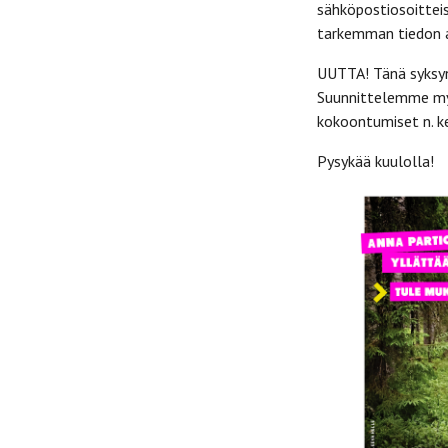
sähköpostiosoitteis
tarkemman tiedon a
UUTTA! Tänä syksyn
Suunnittelemme myös
kokoontumiset n. k
Pysykää kuulolla!