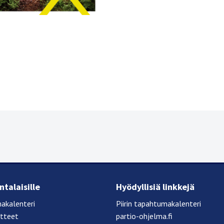
talaisille
Hyödyllisiä linkkejä
akalenteri
Piirin tapahtumakalenteri
otteet
partio-ohjelma.fi