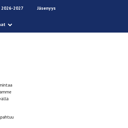
 2026-2027
Jäsenyys
mat
imintaa
uraamme
vällä
apahtuu