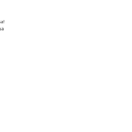
sa!
sä