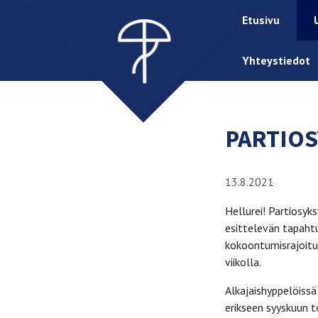
Etusivu
Yhteystiedot
PARTIOS
13.8.2021
Hellurei! Partiosyk
esittelevän tapahtu
kokoontumisrajoitu
viikolla.
Alkajaishyppelöissä
erikseen syyskuun t