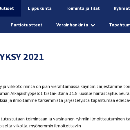
Uutiset
Lippukunta
Toiminta ja tilat
Ryhmät
Partiotuotteet
Varainhankinta
Tapahtu
YKSY 2021
sy ja viikkotoiminta on pian vierähtämässä käyntiin. Järjestämme to
man Alkajaishyppelöt tiistai-iltana 31.8. uusille harrastajille. Se
ksia ja ilmoitamme tarkemmista järjestelyistä tapahtumaa edeltä
 tutustutaan toimintaan ja varsinainen ryhmiin ilmoittautuminen t
oisella viikolla, myöhemmin ilmoitettaviin