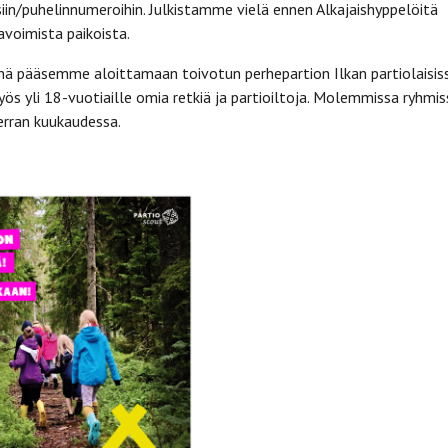
iin/puhelinnumeroihin. Julkistamme vielä ennen Alkajaishyppelöitä
voimista paikoista.
ä pääsemme aloittamaan toivotun perhepartion Ilkan partiolaisis
 yli 18-vuotiaille omia retkiä ja partioiltoja. Molemmissa ryhmis
erran kuukaudessa.