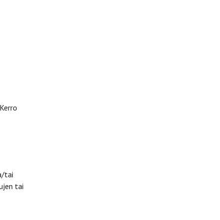
Kerro
a/tai
ujen tai