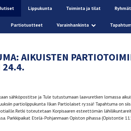
Uutiset
Lippukunta
Toiminta ja tilat
Ryhmät
Partiotuotteet
Varainhankinta
Tapahtu
MA: AIKUISTEN PARTIOTOIM
 24.4.
n sähköpostitse ja Tule tutustumaan laavuretken lomassa aikui
uksiin partiolippukunta Ilkan Partiolaiset ry:ssä! Tapahtuma on siis
otiaille.Retki toteutetaan Korpisaaren esteettömän lähiliikuntarei
ssa. Parkkipaikat Etelä-Pohjanmaan Opiston pihassa (Opistontie 1