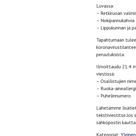
Luvassa:
– Retkiruoan valmi
– Nokipannukahvia
– Lippukunnan ja pa
Tapahtumaan tulee
koronavirustilantee
peruutuksista.
Ilmoittaudu 21.4. m
viestissä:
– Osallistujien nim
– Ruoka-aineallerg
– Puhelinnumero
Lähetämme lisätieto
tekstiviestitse.Jos 
sähköpostin kautta 
Kategoriat:
Yleinen