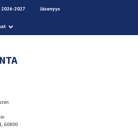
 2026-2027
Jäsenyys
mat
INTA
sten
tin
11, 60800