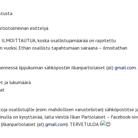
stusta
rtiotoiminnan esittelyä
 ILMOITTAUTUA, koska osallistujamäärää on rajoitettu
n vuoksi. Ethän osallistu tapahtumaan sairaana – ilmoitathan
ennessä lippukunnan sähköpostiin ilkanpartiolaiset (at)
gmail.com.
et ja lukumäärä
iat
ja osallistujille (esim. mahdollisen varustelistan) sähköpostitse j
sinulla on kysyttävää, laita viestiä Ilkan Partiolaiset – facebook-siv
(ilkanpartiolaiset (at)
gmail.com
). TERVETULOA !