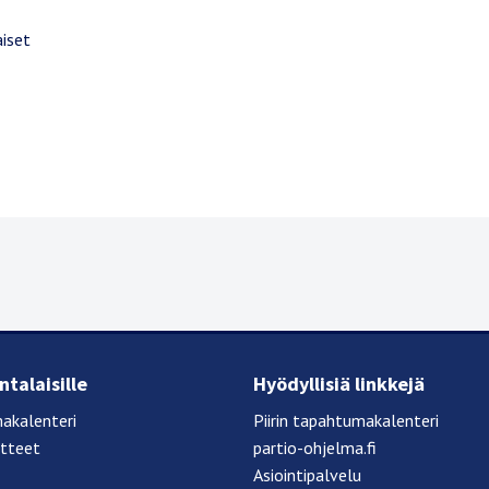
aiset
talaisille
Hyödyllisiä linkkejä
akalenteri
Piirin tapahtumakalenteri
otteet
partio-ohjelma.fi
Asiointipalvelu